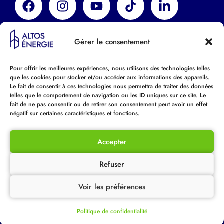
Compagnie : MARKEL INSURANCE SE
Gérer le consentement
N°33204.001/Gl191048
Période : 05/11/2025 au 04/11/2026
Pour offrir les meilleures expériences, nous utilisons des technologies telles
que les cookies pour stocker et/ou accéder aux informations des appareils.
Le fait de consentir à ces technologies nous permettra de traiter des données
telles que le comportement de navigation ou les ID uniques sur ce site. Le
fait de ne pas consentir ou de retirer son consentement peut avoir un effet
Mentions légales
–
Politique de confidentialité
négatif sur certaines caractéristiques et fonctions.
Site internet réalisé par
SparkleCom
Accepter
Refuser
Devis gratuit
Voir les préférences
Prendre rendez-vous
Politique de confidentialité