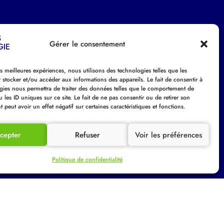
Gérer le consentement
domaines clés :
es meilleures expériences, nous utilisons des technologies telles que les
À MAÎTRISE D’OUVRAGE
 stocker et/ou accéder aux informations des appareils. Le fait de consentir à
gies nous permettra de traiter des données telles que le comportement de
(AMO)
 les ID uniques sur ce site. Le fait de ne pas consentir ou de retirer son
peut avoir un effet négatif sur certaines caractéristiques et fonctions.
t au long de vos projets de rénovation
Devis gratuit
 assurer leur succès.
cepter
Refuser
Voir les préférences
Prendre rendez-vous
Découvrir
Politique de confidentialité