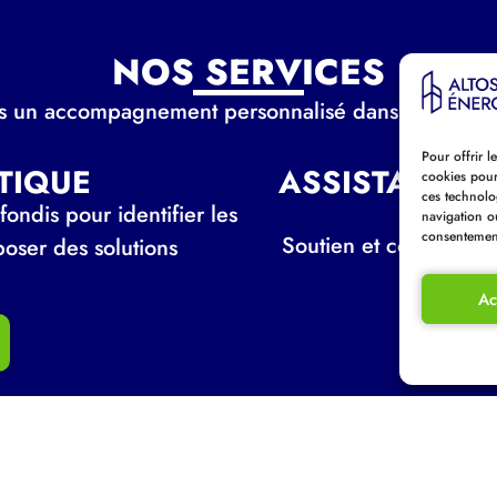
NOS SERVICES
 un accompagnement personnalisé dans plusieurs 
Pour offrir l
TIQUE
ASSISTANCE 
cookies pour
ces technolo
ondis pour identifier les
navigation ou
consentement 
Soutien et conseil tou
oser des solutions
pour
Ac